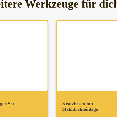
itere Werkzeuge für dic
ger-Set
Kratzbesen mit
Stahldrahteinlage