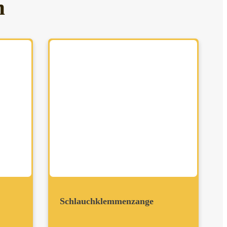
h
Schlauchklemmenzange