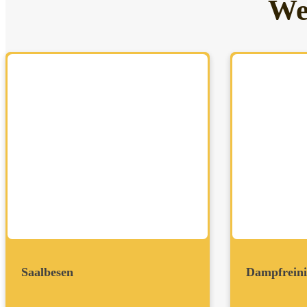
We
Saalbesen
Dampfreini