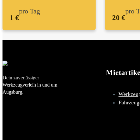
pro Tag
pro 
1 €
20 €
Mietartike
Dein zuverlässiger
Werkzeugverleih in und um
Augsburg.
Werkzeu
Fahrzeug