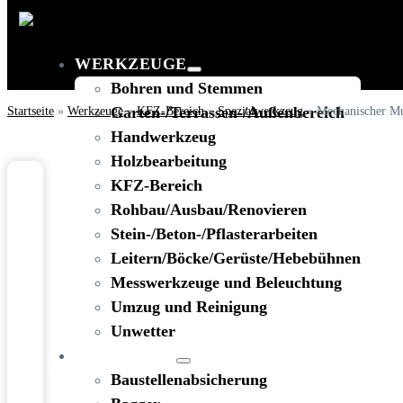
WERKZEUGE
Bohren und Stemmen
Startseite
»
Werkzeuge
Garten-/Terrassen-/Außenbereich
»
KFZ-Bereich
»
Spezialwerkzeug
»
Mechanischer Mu
Handwerkzeug
Holzbearbeitung
KFZ-Bereich
Rohbau/Ausbau/Renovieren
Stein-/Beton-/Pflasterarbeiten
Leitern/Böcke/Gerüste/Hebebühnen
Messwerkzeuge und Beleuchtung
Umzug und Reinigung
Unwetter
BAUSTELLE
Baustellenabsicherung