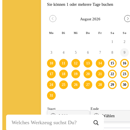
Stein-/Beton-/Pflasterarbeiten
Leitern/Böcke/Gerüste/Hebebühnen
Messwerkzeuge und Beleuchtung
Umzug und Reinigung
Unwetter
Baustelle
Baustellenabsicherung
Bagger
Fahrzeuge
Anhänger
Transporter
Bagger
Ratgeber
Kontakt