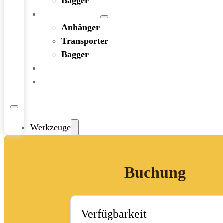
Bagger
FAHRZEUGE
Anhänger
Transporter
Bagger
RATGEBER
KONTAKT
Werkzeuge
Bohren und Stemmen
Garten-/Terrassen-/Außenbereich
Buchung
Handwerkzeug
Holzbearbeitung
KFZ-Bereich
Rohbau/Ausbau/Renovieren