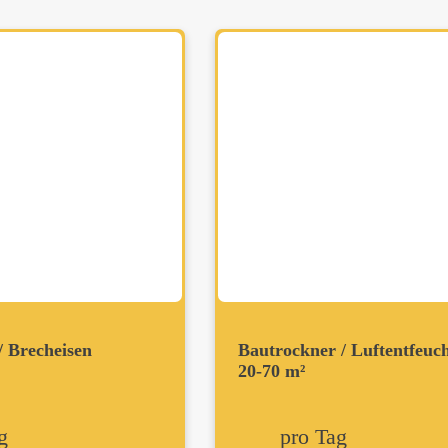
/ Brecheisen
Bautrockner / Luftentfeuc
20-70 m²
g
pro Tag