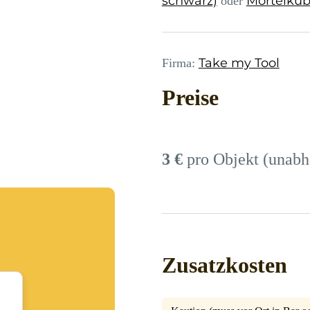
schwarz)
Mörtelküb
oder
Take my Tool
Firma:
Preise
3 €
pro Objekt (unabh
Zusatzkosten