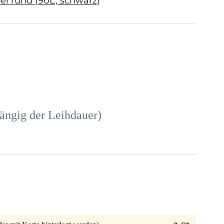
el rund (90L, schwarz)
ängig der Leihdauer)