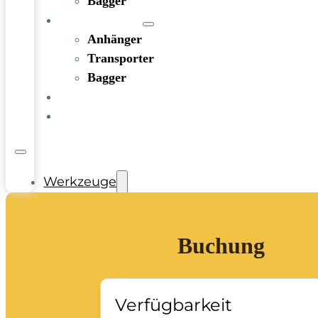
Bagger
FAHRZEUGE
Anhänger
Transporter
Bagger
RATGEBER
KONTAKT
Werkzeuge
Bohren und Stemmen
Garten-/Terrassen-/Außenbereich
Buchung
Handwerkzeug
Holzbearbeitung
KFZ-Bereich
Rohbau/Ausbau/Renovieren