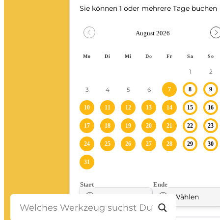
Stein-/Beton-/Pflasterarbeiten
Leitern/Böcke/Gerüste/Hebebühnen
Messwerkzeuge und Beleuchtung
Umzug und Reinigung
Unwetter
Baustelle
Baustellenabsicherung
Bagger
Fahrzeuge
Anhänger
Transporter
Bagger
Ratgeber
Kontakt