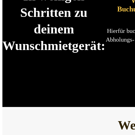
W
Buch
Schritten zu
deinem
Hierfür buc
Abholungs-
Wunschmietgerät:
We