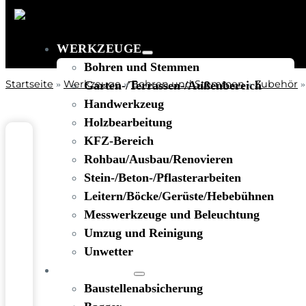
WERKZEUGE
Bohren und Stemmen
Startseite
Werkzeuge
Bohren und Stemmen
Zubehör
»
Garten-/Terrassen-/Außenbereich
»
»
Handwerkzeug
Holzbearbeitung
KFZ-Bereich
Rohbau/Ausbau/Renovieren
Stein-/Beton-/Pflasterarbeiten
Leitern/Böcke/Gerüste/Hebebühnen
Messwerkzeuge und Beleuchtung
Umzug und Reinigung
Unwetter
BAUSTELLE
Baustellenabsicherung