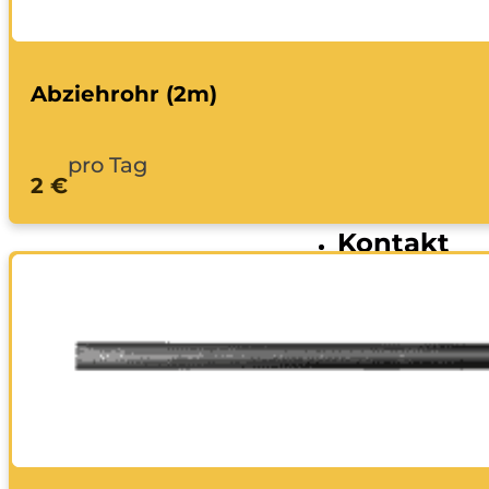
Bagge
Fahrzeuge
Abziehrohr (2m)
Anhän
Transp
pro Tag
Bagge
2 €
Ratgeber
Kontakt