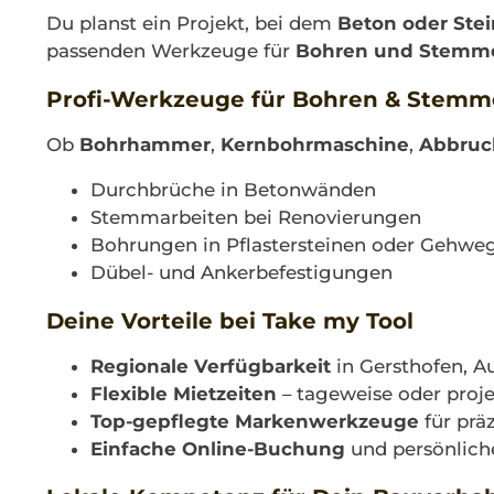
Du planst ein Projekt, bei dem
Beton oder Ste
passenden Werkzeuge für
Bohren und Stemm
Profi-Werkzeuge für Bohren & Stem
Ob
Bohrhammer
,
Kernbohrmaschine
,
Abbru
Durchbrüche in Betonwänden
Stemmarbeiten bei Renovierungen
Bohrungen in Pflastersteinen oder Gehwe
Dübel- und Ankerbefestigungen
Deine Vorteile bei Take my Tool
Regionale Verfügbarkeit
in Gersthofen, 
Flexible Mietzeiten
– tageweise oder proj
Top-gepflegte Markenwerkzeuge
für prä
Einfache Online-Buchung
und persönlich