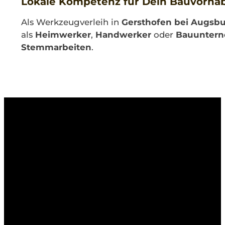
Lokale Kompetenz für Dein Bauvorha
Als Werkzeugverleih in
Gersthofen bei Augsb
als
Heimwerker
,
Handwerker
oder
Bauunter
Stemmarbeiten
.