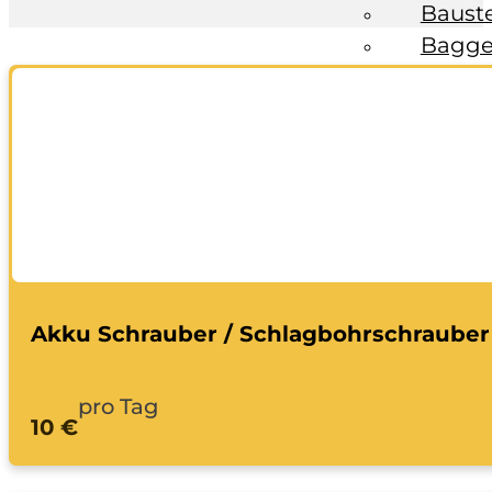
Baust
Bagge
Fahrzeuge
Anhän
Transp
Bagge
Ratgeber
Kontakt
Akku Schrauber / Schlagbohrschrauber
pro Tag
10 €