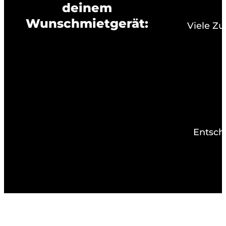
deinem
Wunschmietgerät:
Viele Z
Entsch