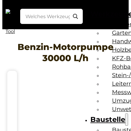
Werkzeug
Bohre
Garten
Handw
Benzin-Motorpumpe
Holzb
30000 L/h
KFZ-B
Rohba
Stein-
Leiter
Messw
Umzug
Unwet
Baustelle
Baust