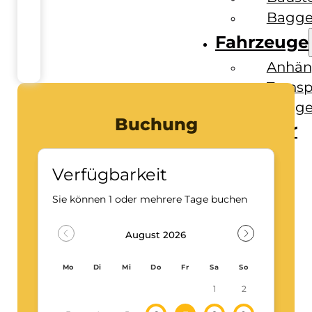
Bagge
Fahrzeuge
Anhän
Transp
Bagge
Buchung
Ratgeber
Kontakt