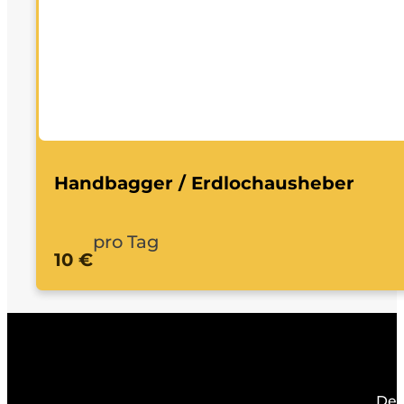
Handbagger / Erdlochausheber
pro Tag
10 €
Dei