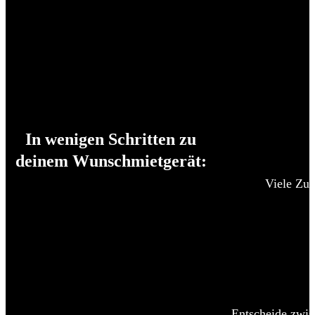
In wenigen Schritten zu
deinem Wunschmietgerät:
Viele Zub
Entscheide zwis