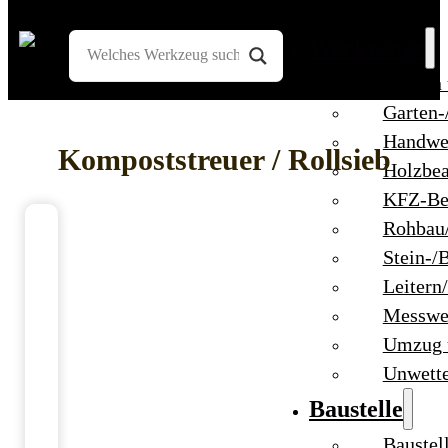
Werkzeuge
Bohren
Garten-
Handwe
Kompoststreuer / Rollsieb
Holzbea
KFZ-Be
Rohbau
Stein-/
Leitern
Messwe
Umzug 
Unwett
Baustelle
Baustel