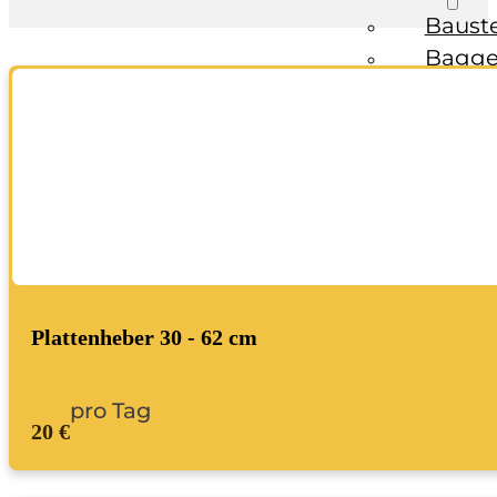
Baust
Bagge
Fahrzeuge
Anhän
Transp
Bagge
Ratgeber
Kontakt
Plattenheber 30 - 62 cm
pro Tag
20 €